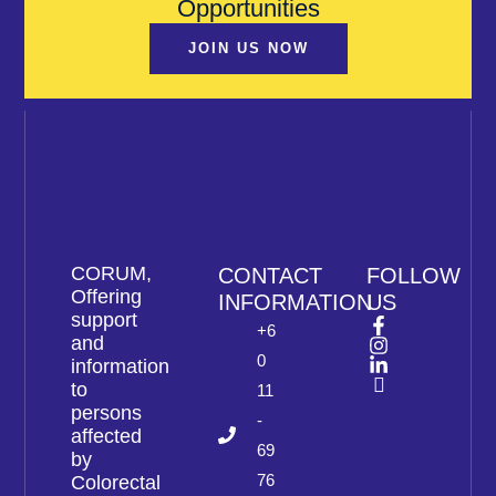
Opportunities
JOIN US NOW
CORUM,
CONTACT
FOLLOW
Offering
INFORMATION
US
support
+6
and
0
information
to
11
persons
-
affected
69
by
76
Colorectal