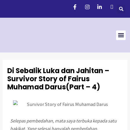
Skip
Post
to
navigation
content
Support 
Di Sebalik Luka dan Jahitan –
Survivor Story of Fairus
Muhamad Darus(Part – 4)
Selepas pembedahan, mata saya terbuka kepada satu
hakikat. Yang selesai hanyalah pembedahan,