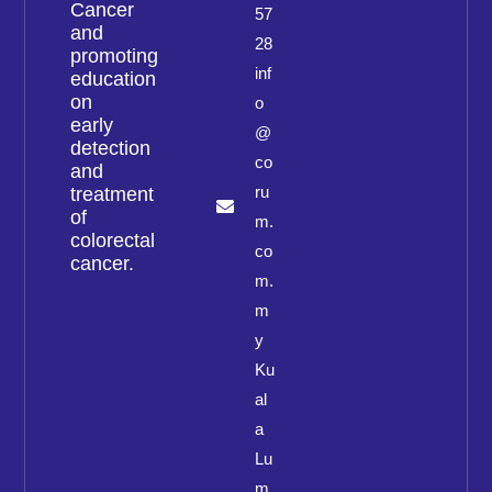
Cancer
57
and
28
promoting
inf
education
on
o
early
@
detection
co
and
ru
treatment
of
m.
colorectal
co
cancer.
m.
m
y
Ku
al
a
Lu
m